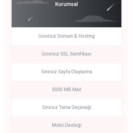
Coroprate
Kurumsal
predictive dialing
Ücretsiz Domain & Hosting
Get Started
Ücretsiz SSL Sertifikası
Start by trying our service for 30 days free trial no credit card
required.
Sınırsız Sayfa Oluşturma
5000 MB Mail
Sınırsız Tema Seçeneği
Mobil Desteği