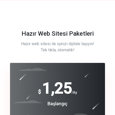
Hazır Web Sitesi Paketleri
Hazır web sitesi ile işinizi dijitale taşıyın!
Tek tıkla, otomatik!
Free
1,25
$
/Ay
Basic
Başlangıç