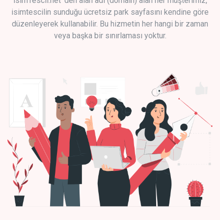
isimTescil.net 'den alan adı (domain) alan her müşterimiz,
isimtescilin sunduğu ücretsiz park sayfasını kendine göre
düzenleyerek kullanabilir. Bu hizmetin her hangi bir zaman
veya başka bir sınırlaması yoktur.