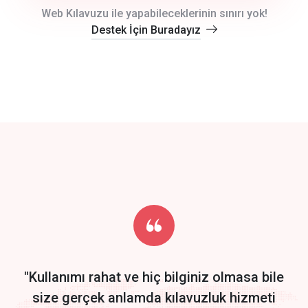
crm auto cync
Web Kılavuzu ile yapabileceklerinin sınırı yok!
Destek İçin Buradayız
click to call back
track energy costs
predictive dialing
Get Started
Start by trying our service for 30 days free trial no credit card
required.
"Kullanımı rahat ve hiç bilginiz olmasa bile
size gerçek anlamda kılavuzluk hizmeti