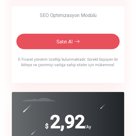
SEO Optimizasyon Modülü
Satın Al
E-Ticaret yönetim özelliği bulunmaktadır. Sürekli büyüyen bir
kitleye ve çevrimiçi varlığa sahip siteler için mükemmel.
crm auto cync
click to call back
240
2,92
$
$
/year
/Ay
track energy costs